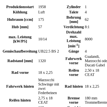
Produktionsstart
1958
Zylinder
1
Kühlung
Luft
Takte
4
Bohrung
Hubraum [ccm]
175
62
[mm]
Hub [mm]
57
Verdichtung
8:1
Drehzahl
max.
max. Leistung
10/14
8000
Leistung
[kW/PS]
-1
[min
]
Gemischaufbereitung
UB22.5 BS 2
Gänge
4
Gualandi,
Fahrwerk
Radstand [mm]
1320
Marzocchi ode
vorne
Ducati Gabel
Reifen
2,50 x 18
Rad vorne
18 x 2,25
vorne
CEAT
Marzocchi
Schwinge mit
Fahrwerk hinten
Rad hinten
18 x 2,25
zwei
Federbeinen
2,75 x 18
Bremse
180 mm
Reifen hinten
CEAT
vorne
Trommelbrem