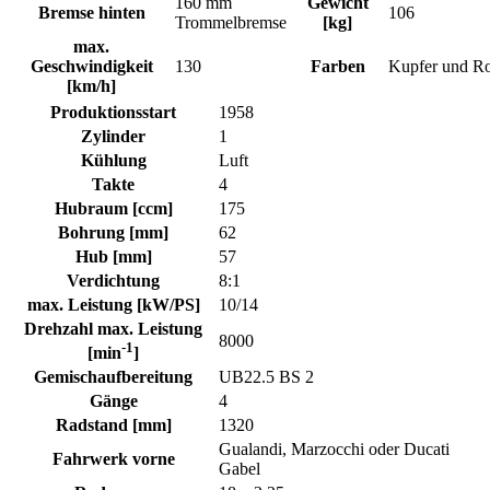
160 mm
Gewicht
Bremse hinten
106
Trommelbremse
[kg]
max.
Geschwindigkeit
130
Farben
Kupfer und Ro
[km/h]
Produktionsstart
1958
Zylinder
1
Kühlung
Luft
Takte
4
Hubraum [ccm]
175
Bohrung [mm]
62
Hub [mm]
57
Verdichtung
8:1
max. Leistung [kW/PS]
10/14
Drehzahl max. Leistung
8000
-1
[min
]
Gemischaufbereitung
UB22.5 BS 2
Gänge
4
Radstand [mm]
1320
Gualandi, Marzocchi oder Ducati
Fahrwerk vorne
Gabel