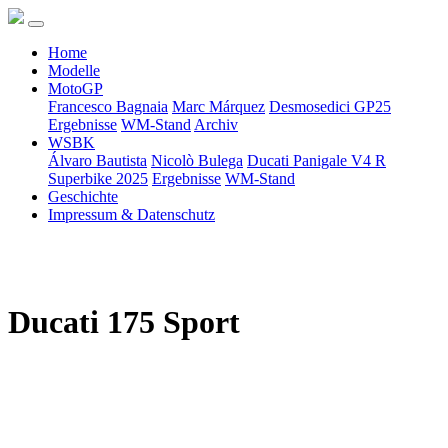
Home
Modelle
MotoGP
Francesco Bagnaia
Marc Márquez
Desmosedici GP25
Ergebnisse
WM-Stand
Archiv
WSBK
Álvaro Bautista
Nicolò Bulega
Ducati Panigale V4 R
Superbike 2025
Ergebnisse
WM-Stand
Geschichte
Impressum & Datenschutz
Ducati 175 Sport