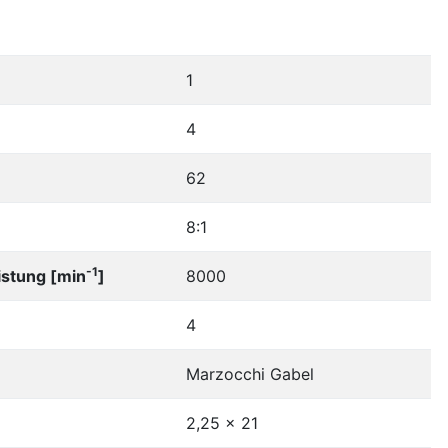
1
4
62
8:1
-1
istung [min
]
8000
4
Marzocchi Gabel
2,25 x 21