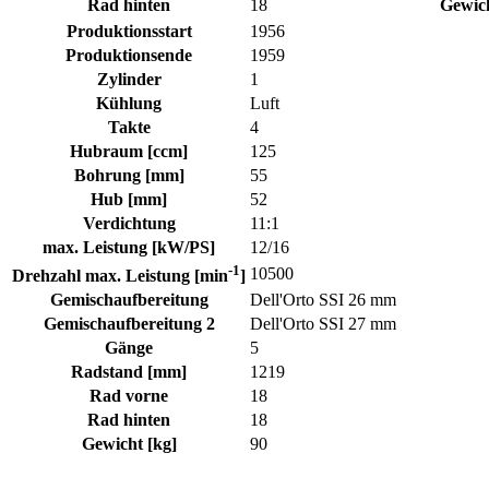
Rad hinten
18
Gewich
Produktionsstart
1956
Produktionsende
1959
Zylinder
1
Kühlung
Luft
Takte
4
Hubraum [ccm]
125
Bohrung [mm]
55
Hub [mm]
52
Verdichtung
11:1
max. Leistung [kW/PS]
12/16
-1
10500
Drehzahl max. Leistung [min
]
Gemischaufbereitung
Dell'Orto SSI 26 mm
Gemischaufbereitung 2
Dell'Orto SSI 27 mm
Gänge
5
Radstand [mm]
1219
Rad vorne
18
Rad hinten
18
Gewicht [kg]
90