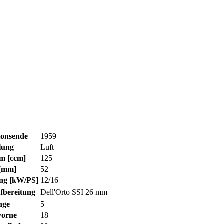
ionsende
1959
lung
Luft
m [ccm]
125
[mm]
52
ung [kW/PS]
12/16
fbereitung
Dell'Orto SSI 26 mm
nge
5
vorne
18