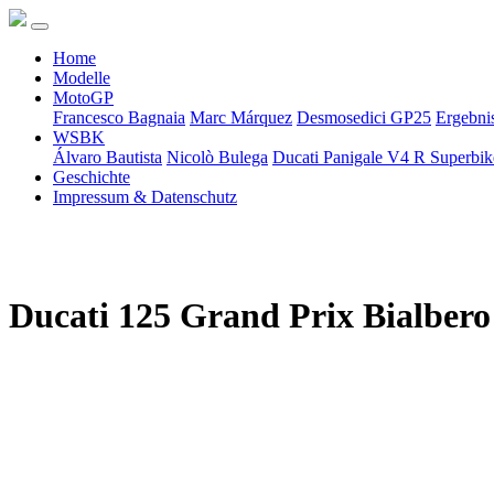
Home
Modelle
MotoGP
Francesco Bagnaia
Marc Márquez
Desmosedici GP25
Ergebni
WSBK
Álvaro Bautista
Nicolò Bulega
Ducati Panigale V4 R Superbi
Geschichte
Impressum & Datenschutz
Ducati 125 Grand Prix Bialbero