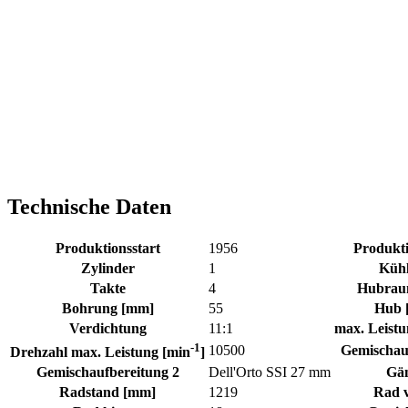
Technische Daten
Produktionsstart
1956
Produkt
Zylinder
1
Küh
Takte
4
Hubrau
Bohrung [mm]
55
Hub 
Verdichtung
11:1
max. Leist
-1
10500
Gemischau
Drehzahl max. Leistung [min
]
Gemischaufbereitung 2
Dell'Orto SSI 27 mm
Gä
Radstand [mm]
1219
Rad 