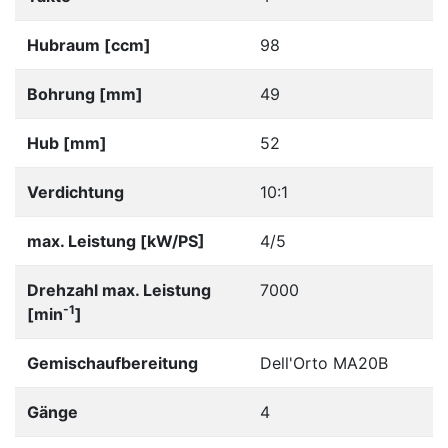
Hubraum [ccm]
98
Bohrung [mm]
49
Hub [mm]
52
Verdichtung
10:1
max. Leistung [kW/PS]
4/5
Drehzahl max. Leistung
7000
-1
[min
]
Gemischaufbereitung
Dell'Orto MA20B
Gänge
4