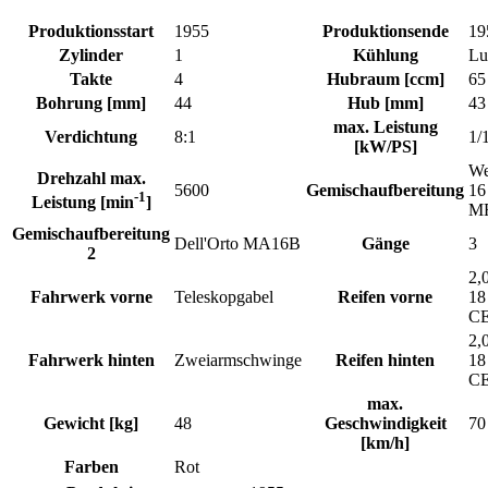
Produktionsstart
1955
Produktionsende
19
Zylinder
1
Kühlung
Lu
Takte
4
Hubraum [ccm]
65
Bohrung [mm]
44
Hub [mm]
43
max. Leistung
Verdichtung
8:1
1/
[kW/PS]
We
Drehzahl max.
5600
Gemischaufbereitung
16
-1
Leistung [min
]
M
Gemischaufbereitung
Dell'Orto MA16B
Gänge
3
2
2,
Fahrwerk vorne
Teleskopgabel
Reifen vorne
18
C
2,
Fahrwerk hinten
Zweiarmschwinge
Reifen hinten
18
C
max.
Gewicht [kg]
48
Geschwindigkeit
70
[km/h]
Farben
Rot