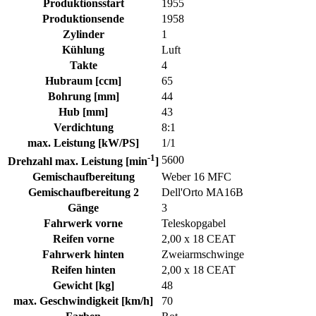
Produktionsstart
1955
Produktionsende
1958
Zylinder
1
Kühlung
Luft
Takte
4
Hubraum [ccm]
65
Bohrung [mm]
44
Hub [mm]
43
Verdichtung
8:1
max. Leistung [kW/PS]
1/1
-1
5600
Drehzahl max. Leistung [min
]
Gemischaufbereitung
Weber 16 MFC
Gemischaufbereitung 2
Dell'Orto MA16B
Gänge
3
Fahrwerk vorne
Teleskopgabel
Reifen vorne
2,00 x 18 CEAT
Fahrwerk hinten
Zweiarmschwinge
Reifen hinten
2,00 x 18 CEAT
Gewicht [kg]
48
max. Geschwindigkeit [km/h]
70