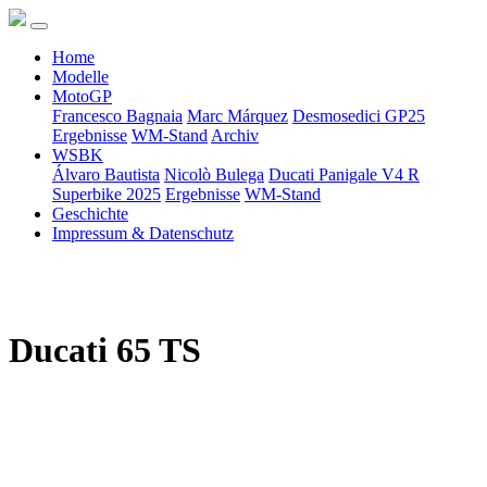
Home
Modelle
MotoGP
Francesco Bagnaia
Marc Márquez
Desmosedici GP25
Ergebnisse
WM-Stand
Archiv
WSBK
Álvaro Bautista
Nicolò Bulega
Ducati Panigale V4 R
Superbike 2025
Ergebnisse
WM-Stand
Geschichte
Impressum & Datenschutz
Ducati 65 TS