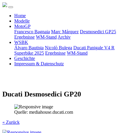
Home
Modelle
MotoGP
Francesco Bagnaia
Marc Márquez
Desmosedici GP25
Ergebnisse
WM-Stand
Archiv
WSBK
Álvaro Bautista
Nicolò Bulega
Ducati Panigale V4 R
Superbike 2025
Ergebnisse
WM-Stand
Geschichte
Impressum & Datenschutz
Ducati Desmosedici GP20
Quelle: mediahouse.ducati.com
« Zurück