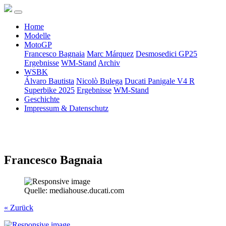
Home
Modelle
MotoGP
Francesco Bagnaia
Marc Márquez
Desmosedici GP25
Ergebnisse
WM-Stand
Archiv
WSBK
Álvaro Bautista
Nicolò Bulega
Ducati Panigale V4 R
Superbike 2025
Ergebnisse
WM-Stand
Geschichte
Impressum & Datenschutz
Francesco Bagnaia
Quelle: mediahouse.ducati.com
« Zurück