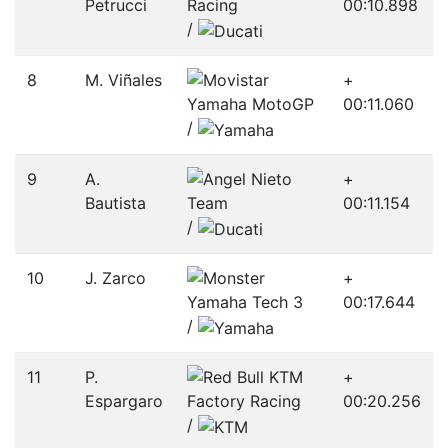
Petrucci
00:10.898
/­
8
M. Viñales
+
00:11.060
/­
9
A.
+
Bautista
00:11.154
/­
10
J. Zarco
+
00:17.644
/­
11
P.
+
Espargaro
00:20.256
/­