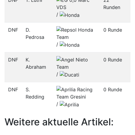
DNF
T. Luthi
22
Runden
/­
DNF
D.
0 Runde
Pedrosa
/­
DNF
K.
0 Runde
Abraham
/­
DNF
S.
0 Runde
Redding
/­
Weitere aktuelle Artikel: