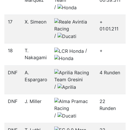
Marquez
00:39.311
/­
17
X. Simeon
+
01:01.211
/­
18
T.
/­
+
Nakagami
DNF
A.
4 Runden
Espargaro
/­
DNF
J. Miller
22
Runden
/­