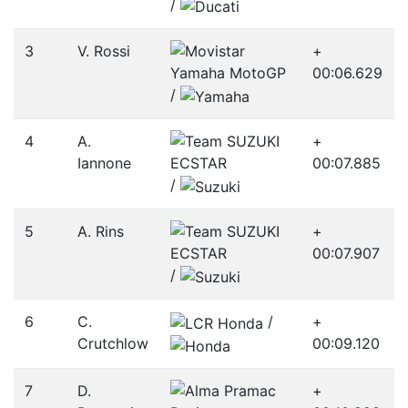
/­
3
V. Rossi
+
00:06.629
/­
4
A.
+
Iannone
00:07.885
/­
5
A. Rins
+
00:07.907
/­
6
C.
/­
+
Crutchlow
00:09.120
7
D.
+