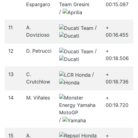
Espargaro
00:15.087
/­
11
A.
/­
+
Dovizioso
00:16.455
12
D. Petrucci
/­
+
00:18.506
13
C.
/­
+
Crutchlow
00:18.736
14
M. Viñales
+
00:19.720
/­
15
A.
+