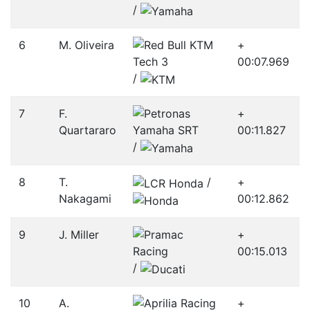
/­
6
M. Oliveira
+
00:07.969
/­
7
F.
+
Quartararo
00:11.827
/­
8
T.
/­
+
Nakagami
00:12.862
9
J. Miller
+
00:15.013
/­
10
A.
+