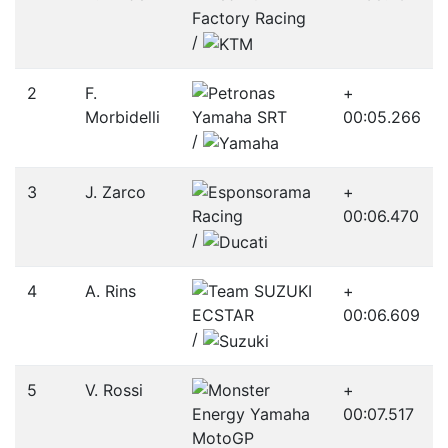
/­
2
F.
+
Morbidelli
00:05.266
/­
3
J. Zarco
+
00:06.470
/­
4
A. Rins
+
00:06.609
/­
5
V. Rossi
+
00:07.517