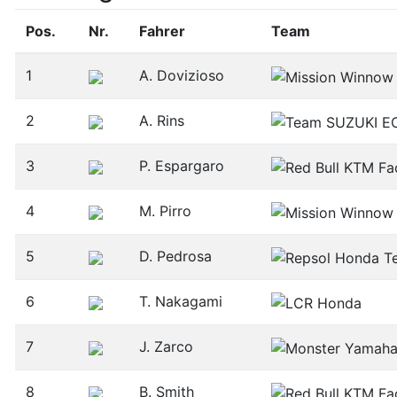
Pos.
Nr.
Fahrer
Team
1
A. Dovizioso
2
A. Rins
3
P. Espargaro
4
M. Pirro
5
D. Pedrosa
6
T. Nakagami
7
J. Zarco
8
B. Smith