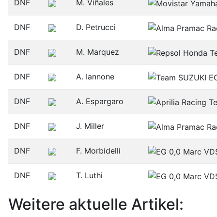
DNF
M. Viñales
DNF
D. Petrucci
DNF
M. Marquez
DNF
A. Iannone
DNF
A. Espargaro
DNF
J. Miller
DNF
F. Morbidelli
DNF
T. Luthi
Weitere aktuelle Artikel: