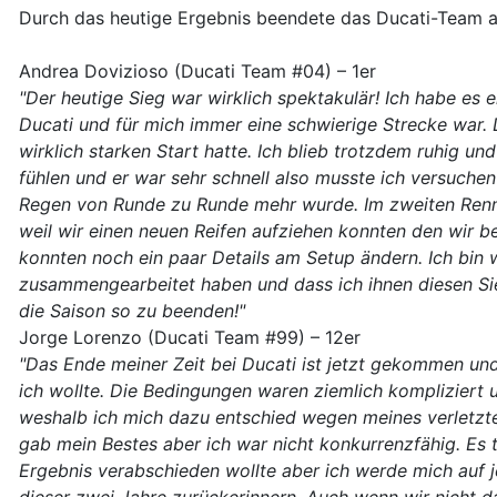
Durch das heutige Ergebnis beendete das Ducati-Team al
Andrea Dovizioso (Ducati Team #04) – 1er
"Der heutige Sieg war wirklich spektakulär! Ich habe es 
Ducati und für mich immer eine schwierige Strecke war. 
wirklich starken Start hatte. Ich blieb trotzdem ruhig un
fühlen und er war sehr schnell also musste ich versuche
Regen von Runde zu Runde mehr wurde. Im zweiten Renn
weil wir einen neuen Reifen aufziehen konnten den wir 
konnten noch ein paar Details am Setup ändern. Ich bin 
zusammengearbeitet haben und dass ich ihnen diesen Sieg
die Saison so zu beenden!"
Jorge Lorenzo (Ducati Team #99) – 12er
"Das Ende meiner Zeit bei Ducati ist jetzt gekommen und
ich wollte. Die Bedingungen waren ziemlich kompliziert u
weshalb ich mich dazu entschied wegen meines verletzte
gab mein Bestes aber ich war nicht konkurrenzfähig. Es 
Ergebnis verabschieden wollte aber ich werde mich auf j