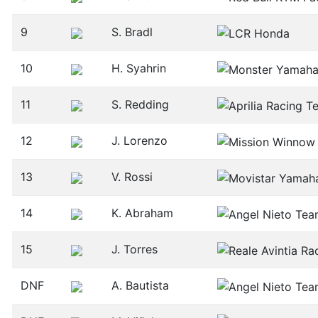
9
S. Bradl
10
H. Syahrin
11
S. Redding
12
J. Lorenzo
13
V. Rossi
14
K. Abraham
15
J. Torres
DNF
A. Bautista