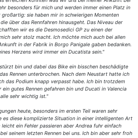
as erreichen konnten was wir uns bei meiner Ankunft bei
hr besonders für mich und werden immer einen Platz in
großartig: sie haben mir in schwierigen Momenten
die über das Rennfahren hinausgeht. Das Niveau der
chafften wir es die Desmosedici GP zu einen der
ch sehr stolz macht. Ich möchte mich auch bei allen
 Ankunft in der Fabrik in Borgo Panigale gaben bedanken.
ines Herzens wird immer ein Ducatista sein."
estürzt bin und dabei das Bike ein bisschen beschädigte
 das Rennen unterbrochen. Nach dem Neustart hatte ich
 ich das Podium knapp verpasst habe. Ich bin trotzdem
 ein gutes Rennen gefahren bin und Ducati in Valencia
le sehr wichtig ist."
ngungen heute, besonders im ersten Teil waren sehr
s diese komplizierte Situation in einer intelligenten Art
eicht ein Fehler passieren aber Andrea fuhr einfach
ei seinem letzten Rennen bei uns. Ich bin aber sehr froh