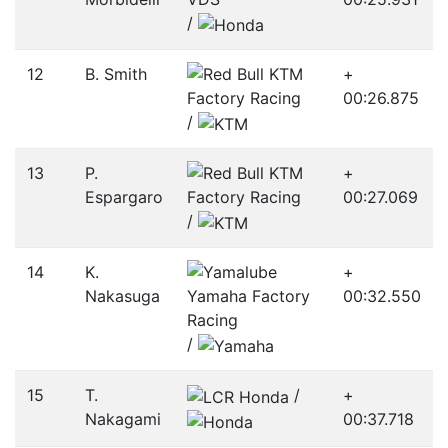
/­
12
B. Smith
+
00:26.875
/­
13
P.
+
Espargaro
00:27.069
/­
14
K.
+
Nakasuga
00:32.550
/­
15
T.
/­
+
Nakagami
00:37.718