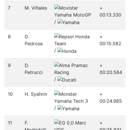
7
M. Viñales
+
00:13.330
/­
8
D.
+
Pedrosa
00:15.582
/­
9
D.
+
Petrucci
00:20.584
/­
10
H. Syahrin
+
00:24.985
/­
11
F.
+
Morbidelli
00:25.931