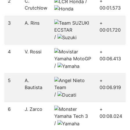
2
C.
/­
+
Crutchlow
00:01.573
3
A. Rins
+
00:01.720
/­
4
V. Rossi
+
00:06.413
/­
5
A.
+
Bautista
00:06.919
/­
6
J. Zarco
+
00:08.024
/­