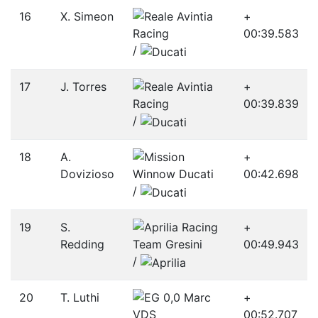
16
X. Simeon
+
00:39.583
/­
17
J. Torres
+
00:39.839
/­
18
A.
+
Dovizioso
00:42.698
/­
19
S.
+
Redding
00:49.943
/­
20
T. Luthi
+
00:52.707