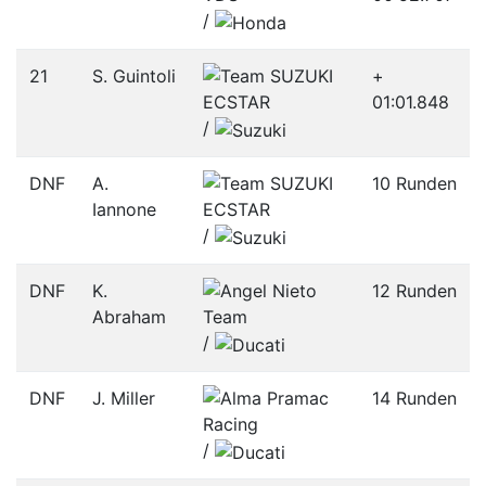
/­
21
S. Guintoli
+
01:01.848
/­
DNF
A.
10 Runden
Iannone
/­
DNF
K.
12 Runden
Abraham
/­
DNF
J. Miller
14 Runden
/­