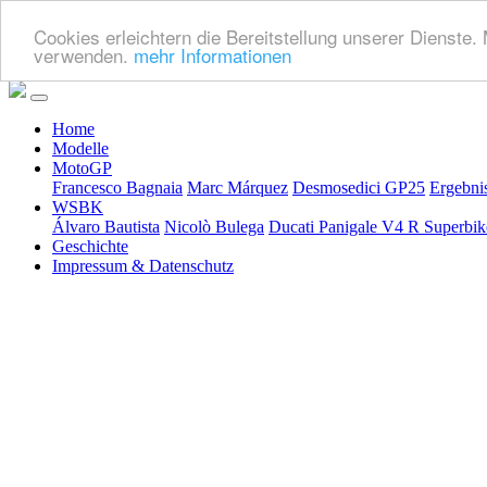
Cookies erleichtern die Bereitstellung unserer Dienste.
verwenden.
mehr Informationen
Home
Modelle
MotoGP
Francesco Bagnaia
Marc Márquez
Desmosedici GP25
Ergebni
WSBK
Álvaro Bautista
Nicolò Bulega
Ducati Panigale V4 R Superbi
Geschichte
Impressum & Datenschutz